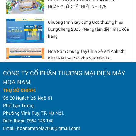
NGÀY QUỐC TẾ THIẾU NHI 1/6
Chương trình xây dựng Góc thương hiệu
DongCheng 2026 - Nâng tầm diện mạo cửa
hàng
Hoa Nam Chung Tay Chia Sẻ Với Anh Chị
Khách Hàng Các Khu Vực Bão Lũ
CÔNG TY CỔ PHẦN THƯƠNG MẠI ĐIỆN MÁY
KỶ NIỆM 80 NĂM CÁCH MẠNG THÁNG
HOA NAM
TÁM VÀ QUỐC KHÁNH 2/9
TRỤ SỞ CHÍNH:
Số 20 Ngách 25, Ngõ 61
Phố Lạc Trung,
CHƯƠNG TRÌNH GÓC THƯƠNG HIỆU
Phường Vĩnh Tuy, TP. Hà Nội.
DONGCHENG 2025 – CƠ HỘI HẤP DẪN
Điện thoại: 0964 145 148
CHO ĐẠI LÝ
Email: hoanamtools2000@gmail.com