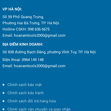
CÔNG TY CPTM ĐIỆN MÁY HOA NAM TỔ
CHỨC CHƯƠNG TRÌNH CHÚC MỪNG
VP HÀ NỘI
:
NGÀY QUỐC TẾ THIẾU NHI 1/6
Số 59 Phố Quang Trung,
Phường Hai Bà Trưng, TP. Hà Nội.
Hotline CSKH: 098 636 6675
Email: hoanamtools2000@gmail.com
ĐỊA ĐIỂM KINH DOANH:
Số 838 đường Bạch Đằng, phường Vĩnh Tuy, TP. Hà Nội
Điện thoại: 0964 145 148
Email: hoanamtools2000@gmail.com
Chính sách bảo mật
Chính sách bảo hành
Chính sách đổi trả hàng hóa
Chính sách vận chuyển và giao nhận