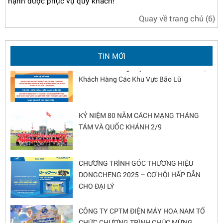
hạnh được phục vụ quý khách!
Quay về trang chủ
(5)
Chương trình xây dựng Góc thương hiệu
DongCheng 2026 - Nâng tầm diện mạo cửa
hàng
TIN MỚI
Hoa Nam Chung Tay Chia Sẻ Với Anh Chị
Khách Hàng Các Khu Vực Bão Lũ
KỶ NIỆM 80 NĂM CÁCH MẠNG THÁNG
TÁM VÀ QUỐC KHÁNH 2/9
CHƯƠNG TRÌNH GÓC THƯƠNG HIỆU
DONGCHENG 2025 – CƠ HỘI HẤP DẪN
CHO ĐẠI LÝ
CÔNG TY CPTM ĐIỆN MÁY HOA NAM TỔ
CHỨC CHƯƠNG TRÌNH CHÚC MỪNG