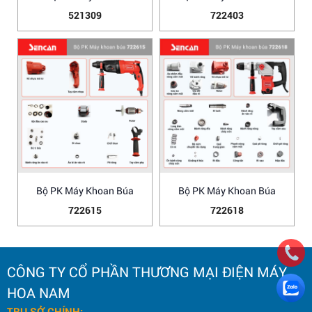
521309
722403
Bộ PK Máy Khoan Búa
Bộ PK Máy Khoan Búa
722615
722618
CÔNG TY CỔ PHẦN THƯƠNG MẠI ĐIỆN MÁY
HOA NAM
TRỤ SỞ CHÍNH: