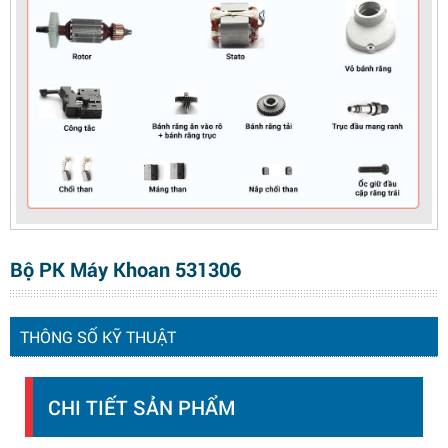
Bộ PK Máy Khoan 531306
THÔNG SỐ KỸ THUẬT
CHI TIẾT SẢN PHẨM