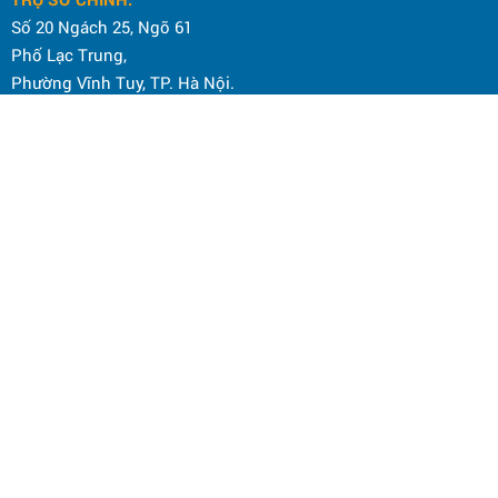
Số 20 Ngách 25, Ngõ 61
Phố Lạc Trung,
Phường Vĩnh Tuy, TP. Hà Nội.
Điện thoại: 0964 145 148
Email: hoanamtools2000@gmail.com
VP HÀ NỘI
:
Số 59 Phố Quang Trung,
Phường Hai Bà Trưng, TP. Hà Nội.
Hotline CSKH: 098 636 6675
Email: hoanamtools2000@gmail.com
ĐỊA ĐIỂM KINH DOANH:
Số 838 đường Bạch Đằng, phường Vĩnh Tuy, TP. Hà Nội
Điện thoại: 0964 145 148
Email: hoanamtools2000@gmail.com