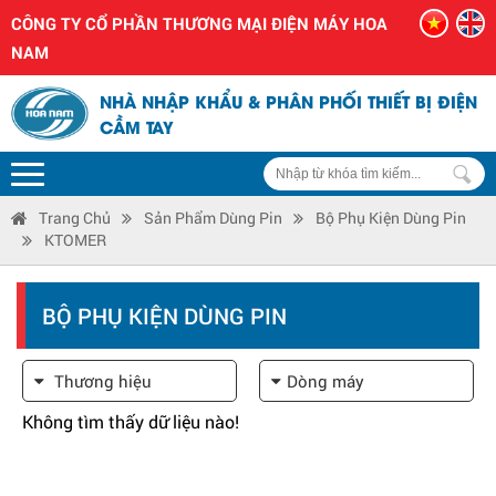
CÔNG TY CỔ PHẦN THƯƠNG MẠI ĐIỆN MÁY HOA
NAM
NHÀ NHẬP KHẨU & PHÂN PHỐI THIẾT BỊ ĐIỆN
CẦM TAY
Trang Chủ
Sản Phẩm Dùng Pin
Bộ Phụ Kiện Dùng Pin
KTOMER
BỘ PHỤ KIỆN DÙNG PIN
Thương hiệu
Dòng máy
Không tìm thấy dữ liệu nào!