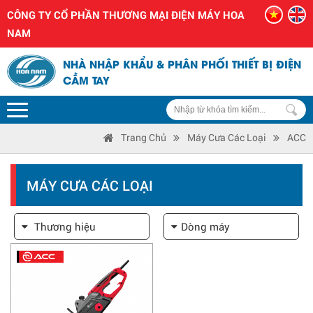
CÔNG TY CỔ PHẦN THƯƠNG MẠI ĐIỆN MÁY HOA
NAM
NHÀ NHẬP KHẨU & PHÂN PHỐI THIẾT BỊ ĐIỆN
CẦM TAY
Trang Chủ
Máy Cưa Các Loại
ACC
MÁY CƯA CÁC LOẠI
Thương hiệu
Dòng máy