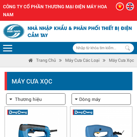
CÔNG TY CỔ PHẦN THƯƠNG MẠI ĐIỆN MÁY HOA
NAM
NHÀ NHẬP KHẨU & PHÂN PHỐI THIẾT BỊ ĐIỆN
CẦM TAY
Trang Chủ
Máy Cưa Các Loại
Máy Cưa Xọc
MÁY CƯA XỌC
Thương hiệu
Dòng máy