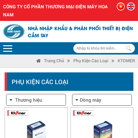
CÔNG TY CỔ PHẦN THƯƠNG MẠI ĐIỆN MÁY HOA
NAM
NHÀ NHẬP KHẨU & PHÂN PHỐI THIẾT BỊ ĐIỆN
CẦM TAY
Trang Chủ
Phụ Kiện Các Loại
KTOMER
PHỤ KIỆN CÁC LOẠI
Thương hiệu
Dòng máy