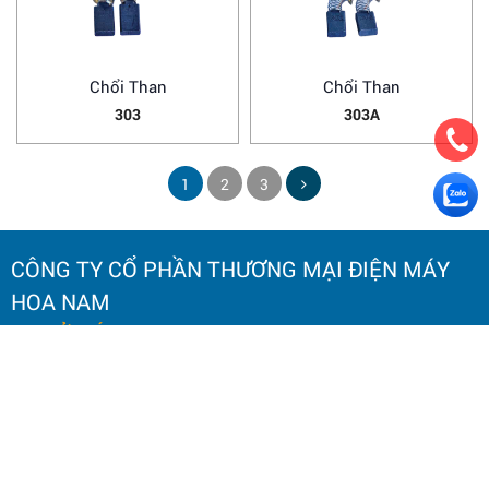
Chổi Than
Chổi Than
303
303A
1
2
3
CÔNG TY CỔ PHẦN THƯƠNG MẠI ĐIỆN MÁY
HOA NAM
TRỤ SỞ CHÍNH:
Số 20 Ngách 25, Ngõ 61
Phố Lạc Trung,
Phường Vĩnh Tuy, TP. Hà Nội.
Điện thoại: 0964 145 148
Email: hoanamtools2000@gmail.com