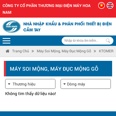
CÔNG TY CỔ PHẦN THƯƠNG MẠI ĐIỆN MÁY HOA
NAM
NHÀ NHẬP KHẨU & PHÂN PHỐI THIẾT BỊ ĐIỆN
CẦM TAY
Trang Chủ
Máy Soi Mộng, Máy Đục Mộng Gỗ
KTOMER
MÁY SOI MỘNG, MÁY ĐỤC MỘNG GỖ
Thương hiệu
Dòng máy
Không tìm thấy dữ liệu nào!