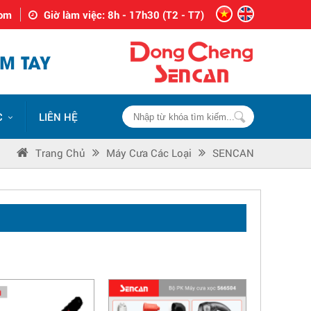
com
Giờ làm việc: 8h - 17h30 (T2 - T7)
M TAY
C
LIÊN HỆ
Trang Chủ
Máy Cưa Các Loại
SENCAN