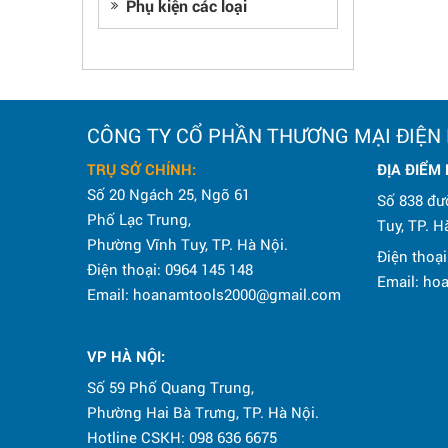
Phụ kiện các loại
CÔNG TY CỔ PHẦN THƯƠNG MẠI ĐIỆN
TRỤ SỞ CHÍNH:
ĐỊA ĐIỂM
Số 20 Ngách 25, Ngõ 61
Số 838 đư
Phố Lạc Trung,
Tuy, TP. H
Phường Vĩnh Tuy, TP. Hà Nội.
Điện thoại
Điện thoại: 0964 145 148
Email: h
Email: hoanamtools2000@gmail.com
VP HÀ NỘI
:
Số 59 Phố Quang Trung,
Phường Hai Bà Trưng, TP. Hà Nội.
Hotline CSKH: 098 636 6675