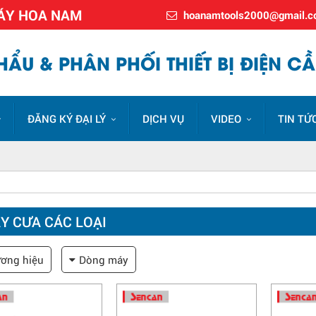
MÁY HOA NAM
hoanamtools2000@gmail.
ẨU & PHÂN PHỐI THIẾT BỊ ĐIỆN CẦ
ĐĂNG KÝ ĐẠI LÝ
DỊCH VỤ
VIDEO
TIN TỨ
Y CƯA CÁC LOẠI
ơng hiệu
Dòng máy