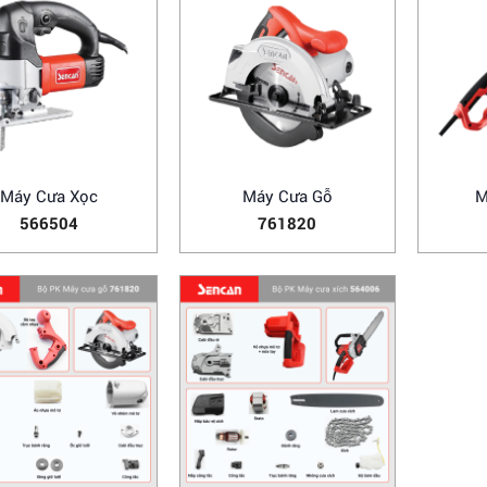
Máy Cưa Xọc
Máy Cưa Gỗ
M
566504
761820