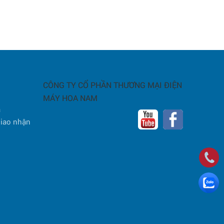
CÔNG TY CỔ PHẦN THƯƠNG MẠI ĐIỆN
MÁY HOA NAM
a
giao nhận