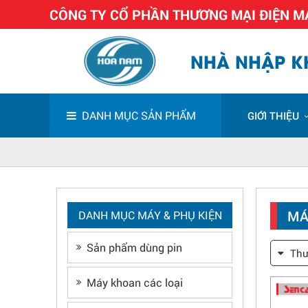
CÔNG TY CỔ PHẦN THƯƠNG MẠI ĐIỆN 
NHÀ NHẬP KH
DANH MỤC SẢN PHẨM
GIỚI THIỆU
MÁ
DANH MỤC MÁY & PHỤ KIỆN
Sản phẩm dùng pin
Thư
Máy khoan các loại