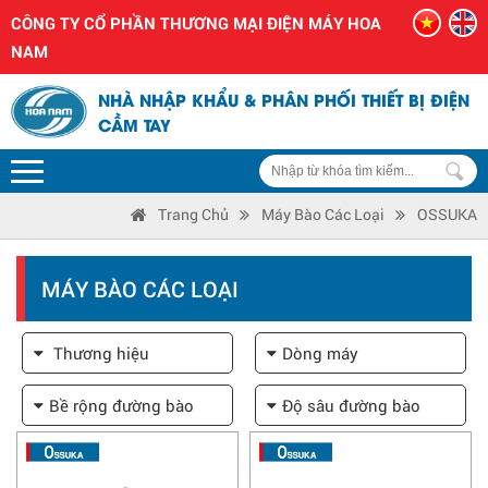
CÔNG TY CỔ PHẦN THƯƠNG MẠI ĐIỆN MÁY HOA
NAM
NHÀ NHẬP KHẨU & PHÂN PHỐI THIẾT BỊ ĐIỆN
CẦM TAY
Trang Chủ
Máy Bào Các Loại
OSSUKA
MÁY BÀO CÁC LOẠI
Thương hiệu
Dòng máy
Bề rộng đường bào
Độ sâu đường bào