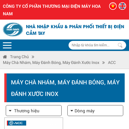
CÔNG TY CỔ PHẦN THƯƠNG MẠI ĐIỆN MÁY HOA
NAM
NHÀ NHẬP KHẨU & PHÂN PHỐI THIẾT BỊ ĐIỆN
CẦM TAY
Trang Chủ
Máy Chà Nhám, Máy Đánh Bóng, Máy Đánh Xước Inox
ACC
MÁY CHÀ NHÁM, MÁY ĐÁNH BÓNG, MÁY
ĐÁNH XƯỚC INOX
Thương hiệu
Dòng máy