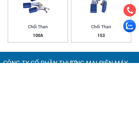
Chổi Than
Chổi Than
100A
153
CÔNG TY CỔ PHẦN THƯƠNG MẠI ĐIỆN MÁY
HOA NAM
TRỤ SỞ CHÍNH:
Số 20 Ngách 25, Ngõ 61
Phố Lạc Trung,
Phường Vĩnh Tuy, TP. Hà Nội.
Điện thoại: 0964 145 148
Email: hoanamtools2000@gmail.com
VP HÀ NỘI
: