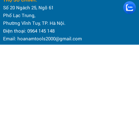
Số 20 Ngách 25, Ngõ 61
Phố Lạc Trung,
Phường Vĩnh Tuy, TP. Hà Nội.
Điện thoại: 0964 145 148
Email: hoanamtools2000@gmail.com
VP HÀ NỘI
:
Số 59 Phố Quang Trung,
Phường Hai Bà Trưng, TP. Hà Nội.
Hotline CSKH: 098 636 6675
Email: hoanamtools2000@gmail.com
ĐỊA ĐIỂM KINH DOANH:
Số 838 đường Bạch Đằng, phường Vĩnh Tuy, TP. Hà Nội
Điện thoại: 0964 145 148
Email: hoanamtools2000@gmail.com