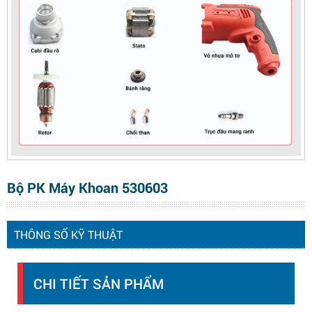
Bộ PK Máy Khoan 530603
THÔNG SỐ KỸ THUẬT
CHI TIẾT SẢN PHẨM