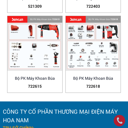
521309
722403
Bộ PK Máy Khoan Búa
Bộ PK Máy Khoan Búa
722615
722618
CÔNG TY CỔ PHẦN THƯƠNG MẠI ĐIỆN MÁY
HOA NAM
TRỤ SỞ CHÍNH: