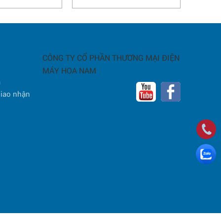
CÔNG TY CỔ PHẦN THƯƠNG MẠI ĐIỆN
MÁY HOA NAM
a
giao nhận