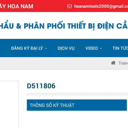
MÁY HOA NAM
hoanamtools2000@gmail.
ẨU & PHÂN PHỐI THIẾT BỊ ĐIỆN CẦ
ĐĂNG KÝ ĐẠI LÝ
DỊCH VỤ
VIDEO
TIN TỨ
Tran
D511806
THÔNG SỐ KỸ THUẬT