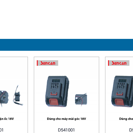
01
D541001
D