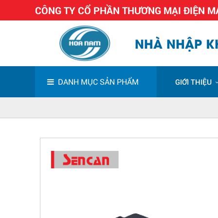
CÔNG TY CỔ PHẦN THƯƠNG MẠI ĐIỆN 
NHÀ NHẬP KH
DANH MỤC SẢN PHẨM
GIỚI THIỆU