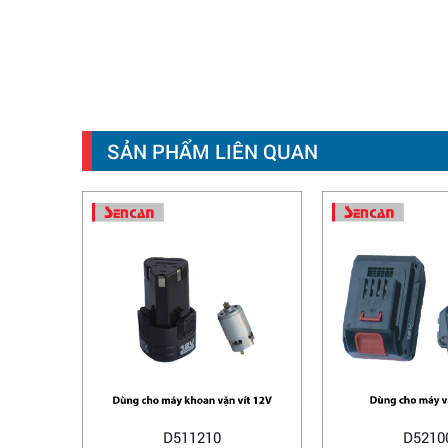
SẢN PHẨM LIÊN QUAN
D511210
D5210