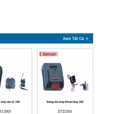
Xem Tất Cả
512001
D722301