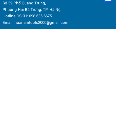
Số 59 Phố Quang Trung,
Phường Hai Bà Trưng, TP. Hà Nội.
Hotline CSKH: 098 636 6675
Email: hoanamtools2000@gmail.com
ĐỊA ĐIỂM KINH DOANH:
Số 838 đường Bạch Đằng, phường Vĩnh Tuy, TP. Hà Nội
Điện thoại: 0964 145 148
Email: hoanamtools2000@gmail.com
Chính sách bảo mật
Chính sách bảo hành
Chính sách đổi trả hàng hóa
Chính sách vận chuyển và giao nhận
Hướng dẫn mua hàng