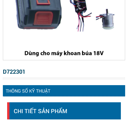
D722301
THÔNG SỐ KỸ THUẬT
CHI TIẾT SẢN PHẨM