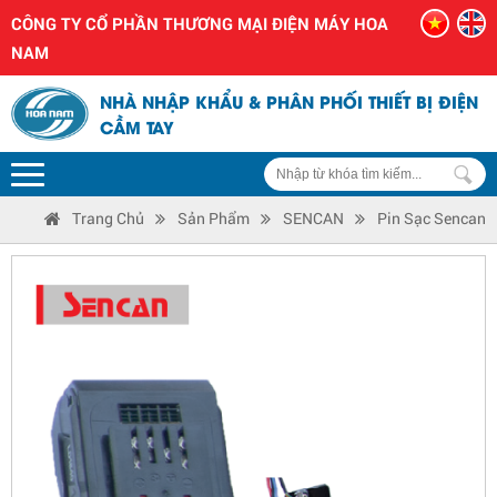
CÔNG TY CỔ PHẦN THƯƠNG MẠI ĐIỆN MÁY HOA
NAM
NHÀ NHẬP KHẨU & PHÂN PHỐI THIẾT BỊ ĐIỆN
CẦM TAY
Trang Chủ
Sản Phẩm
SENCAN
Pin Sạc Sencan