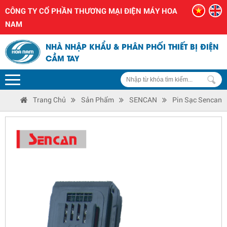
CÔNG TY CỔ PHẦN THƯƠNG MẠI ĐIỆN MÁY HOA
NAM
NHÀ NHẬP KHẨU & PHÂN PHỐI THIẾT BỊ ĐIỆN
CẦM TAY
Trang Chủ
Sản Phẩm
SENCAN
Pin Sạc Sencan