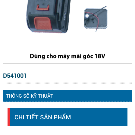
D541001
THÔNG SỐ KỸ THUẬT
CHI TIẾT SẢN PHẨM