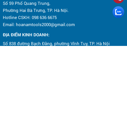
Số 59 Phố Quang Trung,
Phường Hai Bà Trưng, TP. Hà Nội.
Hotline CSKH: 098 636 6675
Email: hoanamtools2000@gmail.com
ĐỊA ĐIỂM KINH DOANH:
Số 838 đường Bạch Đằng, phường Vĩnh Tuy, TP. Hà Nội
Điện thoại: 0964 145 148
Email: hoanamtools2000@gmail.com
Chính sách bảo mật
Chính sách bảo hành
Chính sách đổi trả hàng hóa
Chính sách vận chuyển và giao nhận
Hướng dẫn mua hàng