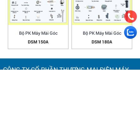
Bộ PK Máy Mài Góc
Bộ PK Máy Mài Góc
DSM 150A
DSM 180A
CÔNG TY CỔ PHẦN THƯƠNG MẠI ĐIỆN MÁY
HOA NAM
TRỤ SỞ CHÍNH:
Số 20 Ngách 25, Ngõ 61
Phố Lạc Trung,
Phường Vĩnh Tuy, TP. Hà Nội.
Điện thoại: 0964 145 148
Email: hoanamtools2000@gmail.com