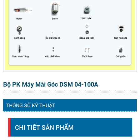
Bộ PK Máy Mài Góc DSM 04-100A
THÔNG SỐ KỸ THUẬT
CHI TIẾT SẢN PHẨM