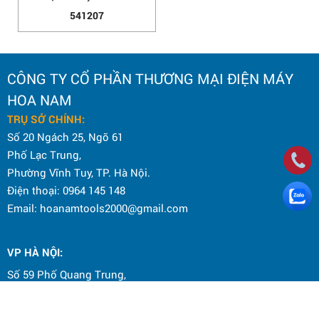
541207
CÔNG TY CỔ PHẦN THƯƠNG MẠI ĐIỆN MÁY
HOA NAM
TRỤ SỞ CHÍNH:
Số 20 Ngách 25, Ngõ 61
Phố Lạc Trung,
Phường Vĩnh Tuy, TP. Hà Nội.
Điện thoại: 0964 145 148
Email: hoanamtools2000@gmail.com
VP HÀ NỘI
:
Số 59 Phố Quang Trung,
Phường Hai Bà Trưng, TP. Hà Nội.
Hotline CSKH: 098 636 6675