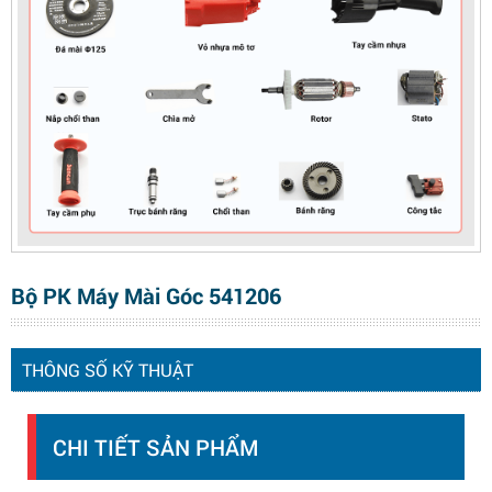
Bộ PK Máy Mài Góc 541206
THÔNG SỐ KỸ THUẬT
CHI TIẾT SẢN PHẨM