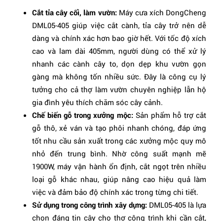
Cắt tỉa cây cối, làm vườn:
Máy cưa xích DongCheng
DML05-405 giúp việc cắt cành, tỉa cây trở nên dễ
dàng và chính xác hơn bao giờ hết. Với tốc độ xích
cao và lam dài 405mm, người dùng có thể xử lý
nhanh các cành cây to, dọn dẹp khu vườn gọn
gàng mà không tốn nhiều sức. Đây là công cụ lý
tưởng cho cả thợ làm vườn chuyên nghiệp lẫn hộ
gia đình yêu thích chăm sóc cây cảnh.
Chế biến gỗ trong xưởng mộc:
Sản phẩm hỗ trợ cắt
gỗ thô, xẻ ván và tạo phôi nhanh chóng, đáp ứng
tốt nhu cầu sản xuất trong các xưởng mộc quy mô
nhỏ đến trung bình. Nhờ công suất mạnh mẽ
1900W, máy vận hành ổn định, cắt ngọt trên nhiều
loại gỗ khác nhau, giúp nâng cao hiệu quả làm
việc và đảm bảo độ chính xác trong từng chi tiết.
Sử dụng trong công trình xây dựng:
DML05-405 là lựa
chọn đáng tin cậy cho thợ công trình khi cần cắt,