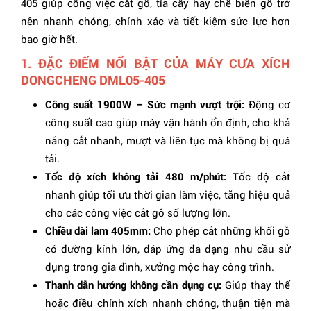
405 giúp công việc cắt gỗ, tỉa cây hay chế biến gỗ trở
nên nhanh chóng, chính xác và tiết kiệm sức lực hơn
bao giờ hết.
1. ĐẶC ĐIỂM NỔI BẬT CỦA MÁY CƯA XÍCH
DONGCHENG DML05-405
Công suất 1900W – Sức mạnh vượt trội:
Động cơ
công suất cao giúp máy vận hành ổn định, cho khả
năng cắt nhanh, mượt và liên tục mà không bị quá
tải.
Tốc độ xích không tải 480 m/phút:
Tốc độ cắt
nhanh giúp tối ưu thời gian làm việc, tăng hiệu quả
cho các công việc cắt gỗ số lượng lớn.
Chiều dài lam 405mm:
Cho phép cắt những khối gỗ
có đường kính lớn, đáp ứng đa dạng nhu cầu sử
dụng trong gia đình, xưởng mộc hay công trình.
Thanh dẫn hướng không cần dụng cụ:
Giúp thay thế
hoặc điều chỉnh xích nhanh chóng, thuận tiện mà