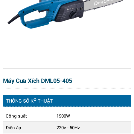
Máy Cưa Xích DML05-405
THÔNG SỐ KỸ THUẬT
Công suất
1900W
Điện áp
220v - 50Hz