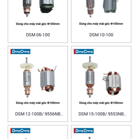
DSM 06-100
DSM 10-100
DSM 12-100B/ 9556NB
DSM 15-100B/ 9553NB
Makita
Makita