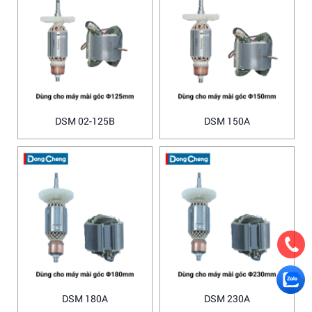
DSM 02-125B
DSM 150A
DSM 180A
DSM 230A