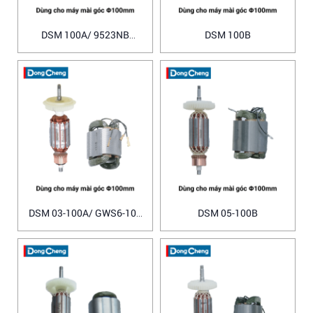
DSM 100A/ 9523NB
DSM 100B
Makita
DSM 03-100A/ GWS6-100
DSM 05-100B
Bosch