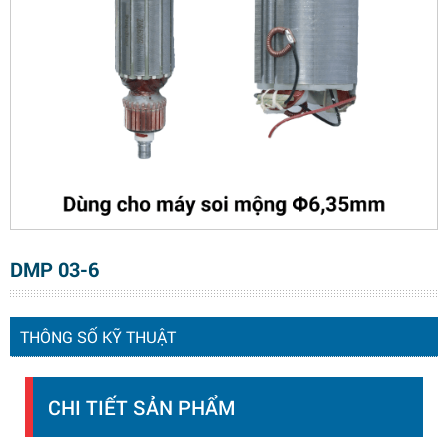
DMP 03-6
THÔNG SỐ KỸ THUẬT
CHI TIẾT SẢN PHẨM