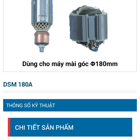
DSM 180A
THÔNG SỐ KỸ THUẬT
CHI TIẾT SẢN PHẨM