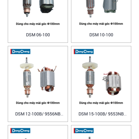
DSM 06-100
DSM 10-100
DSM 12-100B/ 9556NB
DSM 15-100B/ 9553NB
Makita
Makita