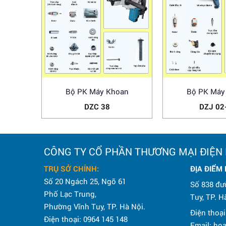
Bộ PK Máy Khoan
Bộ PK Máy
DZC 38
DZJ 02
CÔNG TY CỔ PHẦN THƯƠNG MẠI ĐIỆN
TRỤ SỞ CHÍNH:
ĐỊA ĐIỂM
Số 20 Ngách 25, Ngõ 61
Số 838 đư
Phố Lạc Trung,
Tuy, TP. H
Phường Vĩnh Tuy, TP. Hà Nội.
Điện thoại
Điện thoại: 0964 145 148
Email: h