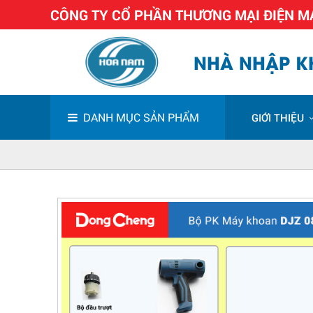
CÔNG TY CỔ PHẦN THƯƠNG MẠI ĐIỆN 
NHÀ NHẬP KH
DANH MỤC SẢN PHẨM
GIỚI THIỆU