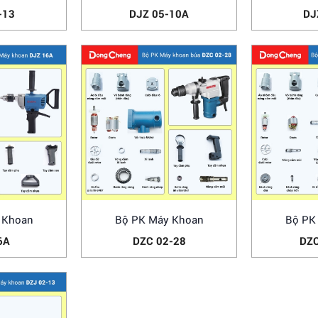
-13
DJZ 05-10A
DJ
 Khoan
Bộ PK Máy Khoan
Bộ PK
6A
DZC 02-28
DZC