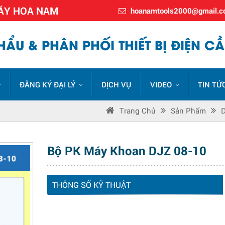
MÁY HOA NAM
hoanamtools2000@gmail.
ẨU & PHÂN PHỐI THIẾT BỊ ĐIỆN CẦ
ĐĂNG KÝ ĐẠI LÝ
DỊCH VỤ
VIDEO
TIN TỨ
Trang Chủ
Sản Phẩm
Bộ PK Máy Khoan DJZ 08-10
THÔNG SỐ KỸ THUẬT