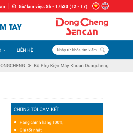
com
Giờ làm việc: 8h - 17h30 (T2 - T7)
M TAY
C
LIÊN HỆ
DONGCHENG
Bộ Phụ Kiện Máy Khoan Dongcheng
CHÚNG TÔI CAM KẾT
Hàng chính hãng 100%,
Giá tốt nhất