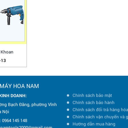
 Khoan
-13
 MÁY HOA NAM
Chính sách bảo mật
 KINH DOANH:
Chính sách bảo hành
ờng Bạch Đằng, phường Vĩnh
Chính sách đổi trả hàng hó
à Nội
Chính sách vận chuyển và 
: 0964 145 148
Hướng dẫn mua hàng
oanamtools2000@gmail.com