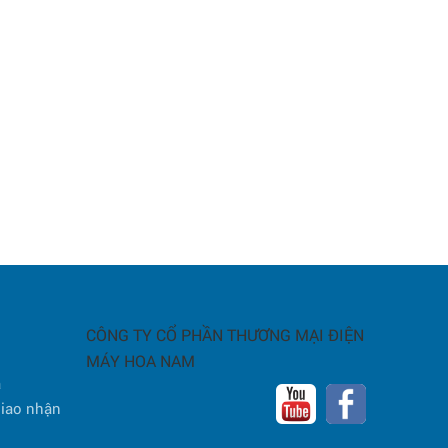
CÔNG TY CỔ PHẦN THƯƠNG MẠI ĐIỆN
MÁY HOA NAM
a
giao nhận