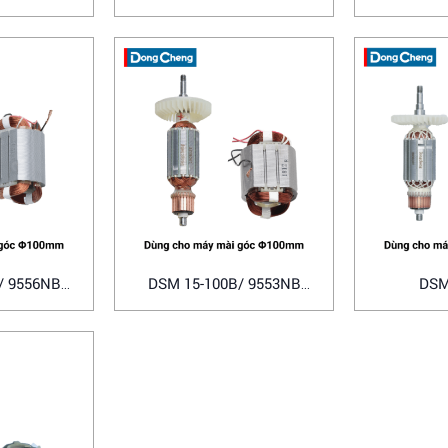
Bosch
/ 9556NB
DSM 15-100B/ 9553NB
DSM
a
Makita