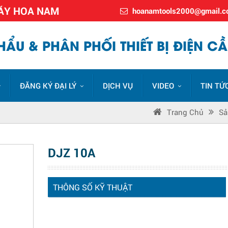
MÁY HOA NAM
hoanamtools2000@gmail.
ẨU & PHÂN PHỐI THIẾT BỊ ĐIỆN CẦ
ĐĂNG KÝ ĐẠI LÝ
DỊCH VỤ
VIDEO
TIN TỨ
Trang Chủ
Sả
DJZ 10A
THÔNG SỐ KỸ THUẬT