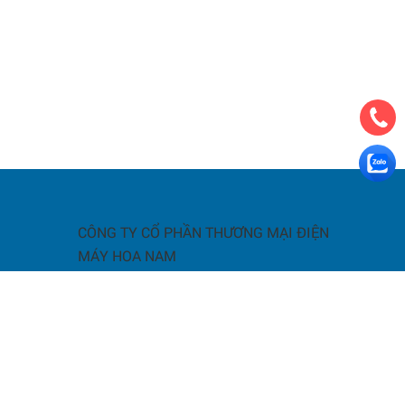
CÔNG TY CỔ PHẦN THƯƠNG MẠI ĐIỆN
MÁY HOA NAM
a
giao nhận