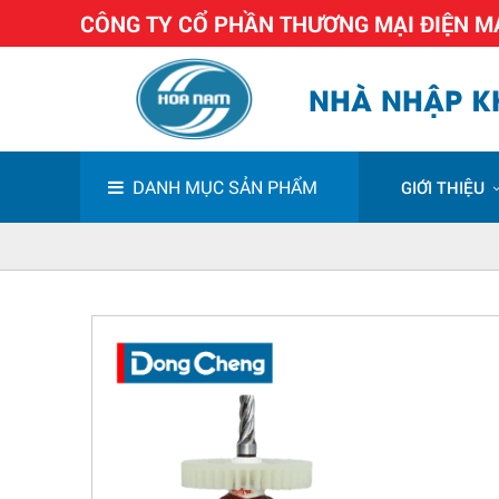
CÔNG TY CỔ PHẦN THƯƠNG MẠI ĐIỆN 
NHÀ NHẬP KH
DANH MỤC SẢN PHẨM
GIỚI THIỆU