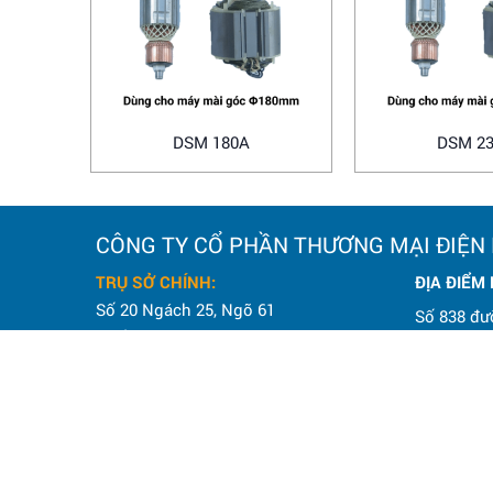
DSM 180A
DSM 2
CÔNG TY CỔ PHẦN THƯƠNG MẠI ĐIỆN
TRỤ SỞ CHÍNH:
ĐỊA ĐIỂM
Số 20 Ngách 25, Ngõ 61
Số 838 đư
Phố Lạc Trung,
Tuy, TP. H
Phường Vĩnh Tuy, TP. Hà Nội.
Điện thoại
Điện thoại: 0964 145 148
Email: h
Email: hoanamtools2000@gmail.com
VP HÀ NỘI
: