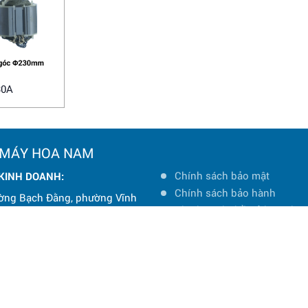
30A
 MÁY HOA NAM
Chính sách bảo mật
 KINH DOANH:
Chính sách bảo hành
ờng Bạch Đằng, phường Vĩnh
Chính sách đổi trả hàng hó
à Nội
Chính sách vận chuyển và 
: 0964 145 148
Hướng dẫn mua hàng
oanamtools2000@gmail.com
Hướng dẫn thanh toán