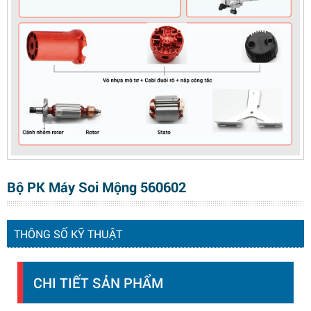
Bộ PK Máy Soi Mộng 560602
THÔNG SỐ KỸ THUẬT
CHI TIẾT SẢN PHẨM