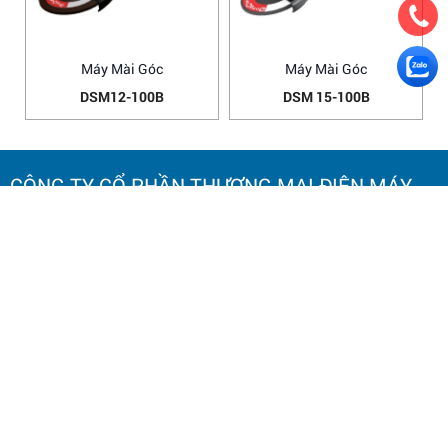
Máy Mài Góc
Máy Mài Góc
DSM12-100B
DSM 15-100B
CÔNG TY CỔ PHẦN THƯƠNG MẠI ĐIỆN MÁY
HOA NAM
TRỤ SỞ CHÍNH:
Số 20 Ngách 25, Ngõ 61
Phố Lạc Trung,
Phường Vĩnh Tuy, TP. Hà Nội.
Điện thoại: 0964 145 148
Email: hoanamtools2000@gmail.com
VP HÀ NỘI
: