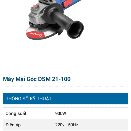
Máy Mài Góc DSM 21-100
THÔNG SỐ KỸ THUẬT
Công suất
900W
Điện áp
220v - 50Hz