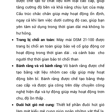
được chế tạo từ chất liệu kim loại cao cấp, giúp
tăng cường độ bền và khả năng chịu lực của máy.
Cấu trúc chắc chắn giúp máy hoạt động ổn định,
ngay cả khi làm việc dưới cường độ cao, giúp bạn
yên tâm sử dụng trong thời gian dài mà không lo
hư hỏng.
Trang bị chổi an toàn:
Máy mài DSM 21-100 được
trang bị chổi an toàn giúp bảo vệ cổ góp động cơ
hoạt động trong thời gian dài . và cảnh báo cho
người thợ thời gian bảo trì chổi than
Bánh răng và vỏ bánh răng:
Vỏ bánh răng được chế
tạo bằng vật liệu nhôm cao cấp giúp máy hoạt
động bền bỉ. Bánh răng được chế tạo bằng thép
cao cấp và được gia công trên dây chuyền công
nghệ hiện đại và tự động giúp máy hoạt động trơn
chu, độ ồn thấp .
Đuôi hút gió mê cung:
Thiết kế phần đuôi hút gió
làm mát kiểu mê cung giúp ngăn những vật thể lạ.