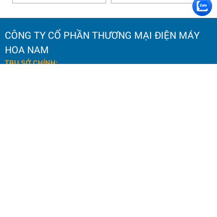
CÔNG TY CỔ PHẦN THƯƠNG MẠI ĐIỆN MÁY
HOA NAM
TRỤ SỞ CHÍNH:
Số 20 Ngách 25, Ngõ 61
Phố Lạc Trung,
Phường Vĩnh Tuy, TP. Hà Nội.
Điện thoại: 0964 145 148
Email: hoanamtools2000@gmail.com
VP HÀ NỘI
:
Số 59 Phố Quang Trung,
Phường Hai Bà Trưng, TP. Hà Nội.
Hotline CSKH: 098 636 6675
Email: hoanamtools2000@gmail.com