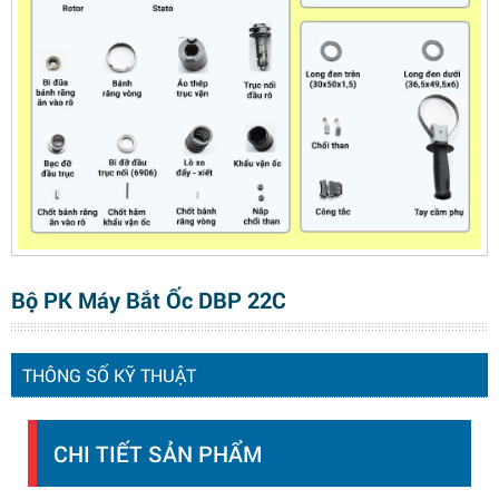
Bộ PK Máy Bắt Ốc DBP 22C
THÔNG SỐ KỸ THUẬT
CHI TIẾT SẢN PHẨM