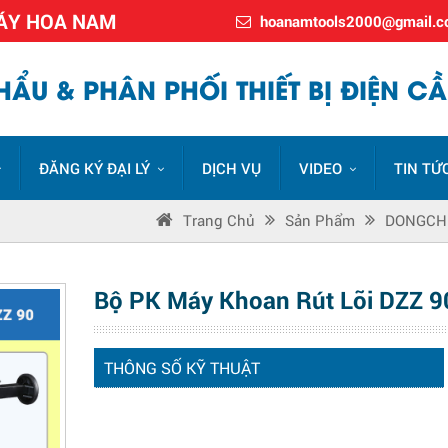
MÁY HOA NAM
hoanamtools2000@gmail.
ẨU & PHÂN PHỐI THIẾT BỊ ĐIỆN CẦ
ĐĂNG KÝ ĐẠI LÝ
DỊCH VỤ
VIDEO
TIN TỨ
Trang Chủ
Sản Phẩm
DONGCH
Bộ PK Máy Khoan Rút Lõi DZZ 9
THÔNG SỐ KỸ THUẬT