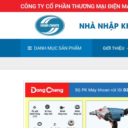
CÔNG TY CỔ PHẦN THƯƠNG MẠI ĐIỆN 
NHÀ NHẬP KH
DANH MỤC SẢN PHẨM
GIỚI THIỆU