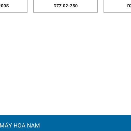
200S
DZZ 02-250
D
 MÁY HOA NAM