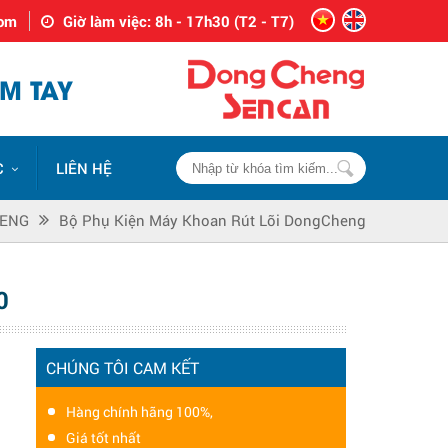
com
Giờ làm việc: 8h - 17h30 (T2 - T7)
M TAY
C
LIÊN HỆ
ENG
Bộ Phụ Kiện Máy Khoan Rút Lõi DongCheng
0
CHÚNG TÔI CAM KẾT
Hàng chính hãng 100%,
Giá tốt nhất