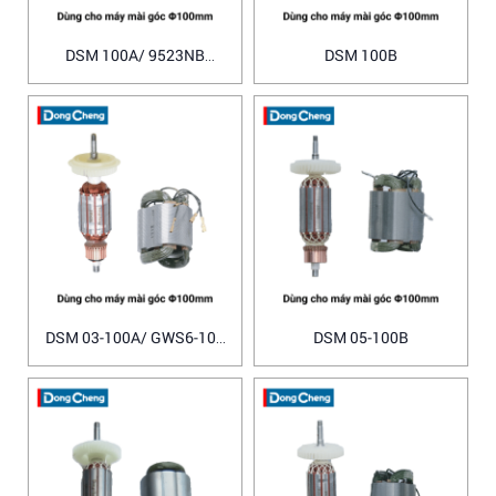
DSM 100A/ 9523NB
DSM 100B
Makita
DSM 03-100A/ GWS6-100
DSM 05-100B
Bosch