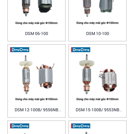
DSM 06-100
DSM 10-100
DSM 12-100B/ 9556NB
DSM 15-100B/ 9553NB
Makita
Makita