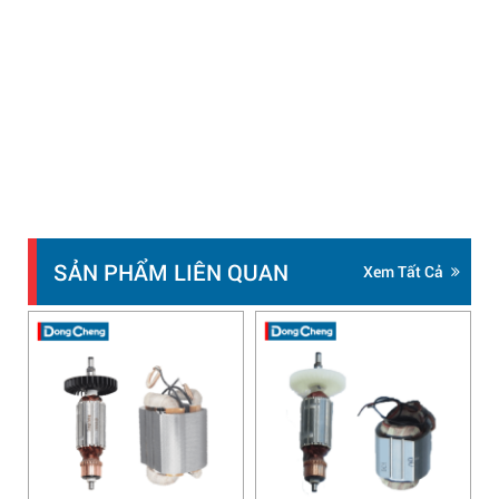
SẢN PHẨM LIÊN QUAN
Xem Tất Cả