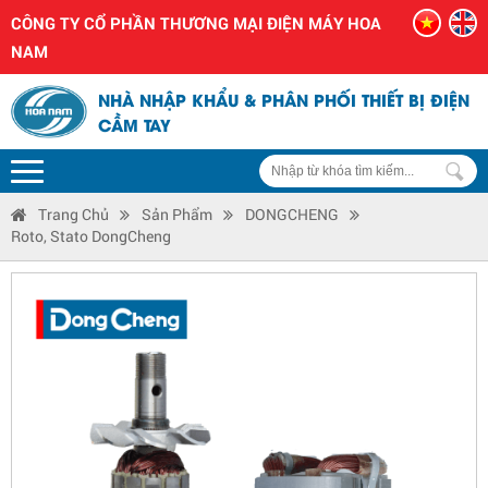
CÔNG TY CỔ PHẦN THƯƠNG MẠI ĐIỆN MÁY HOA
NAM
NHÀ NHẬP KHẨU & PHÂN PHỐI THIẾT BỊ ĐIỆN
CẦM TAY
Trang Chủ
Sản Phẩm
DONGCHENG
Roto, Stato DongCheng