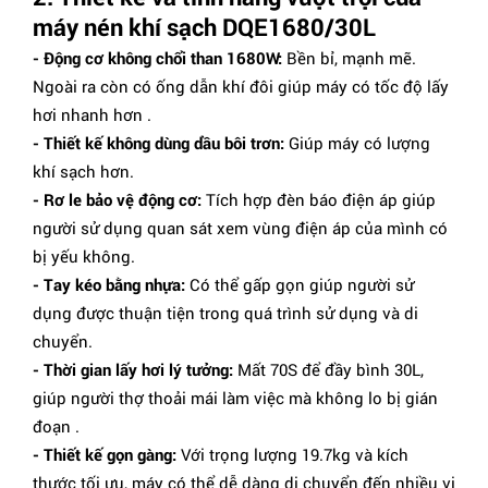
máy nén khí sạch DQE1680/30L
- Động cơ không chổi than 1680W:
Bền bỉ, mạnh mẽ.
Ngoài ra còn có ống dẫn khí đôi giúp máy có tốc độ lấy
hơi nhanh hơn .
- Thiết kế không dùng dầu bôi trơn:
Giúp máy có lượng
khí sạch hơn.
- Rơ le bảo vệ động cơ:
Tích hợp đèn báo điện áp giúp
người sử dụng quan sát xem vùng điện áp của mình có
bị yếu không.
- Tay kéo bằng nhựa:
Có thể gấp gọn giúp người sử
dụng được thuận tiện trong quá trình sử dụng và di
chuyển.
- Thời gian lấy hơi lý tưởng:
Mất 70S để đầy bình 30L,
giúp người thợ thoải mái làm việc mà không lo bị gián
đoạn .
- Thiết kế gọn gàng:
Với trọng lượng 19.7kg và kích
thước tối ưu, máy có thể dễ dàng di chuyển đến nhiều vị