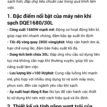
sạch hơn, đáp ứng tiêu chuẩn cao trong quá trình làm
việc.
1. Đặc điểm nổi bật của máy nén khí
sạch DQE1680/30L
- Công suất 1680W mạnh mẽ:
Động cơ hoạt động bền bỉ,
giúp nạp khí nhanh chóng, đảm bảo áp suất ổn định
- Tốc độ vòng quay 2850 vòng/phút:
Máy vận hành êm ái,
hạn chế rung lắc, đảm bảo hiệu suất tối đa.
- Dung tích bình chứa 30L:
Đáp ứng nhu cầu sử dụng liên
tục mà không cần nạp khí thường xuyên, giúp tối ưu
năng suất làm việc.
- Lưu lượng khí >100 lít/phút:
Cung cấp luồng khí mạnh
mẽ, phù hợp với nhiều ứng dụng từ vệ sinh máy móc,
phun sơn, đến các ngành yêu cầu khí sạch.
- Áp suất hoạt động 8 Bar:
Đủ lực để vận hành các thiết
bị sử dụng khí nén một cách hiệu quả và ổn định.
2. Thiết kế và tính năng vượt trội của