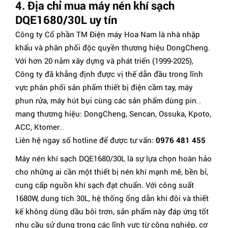
4. Địa chỉ mua máy nén khí sạch
DQE1680/30L uy tín
Công ty Cổ phần TM Điện máy Hoa Nam là nhà nhập
khẩu và phân phối độc quyền thương hiệu DongCheng.
Với hơn 20 năm xây dựng và phát triển (1999-2025),
Công ty đã khẳng định được vị thế dẫn đầu trong lĩnh
vực phân phối sản phẩm thiết bị điện cầm tay, máy
phun rửa, máy hút bụi cùng các sản phẩm dùng pin…
mang thương hiệu: DongCheng, Sencan, Ossuka, Kpoto,
ACC, Ktomer…
Liên hệ ngay số hotline để được tư vấn:
0976 481 455
Máy nén khí sạch DQE1680/30L là sự lựa chọn hoàn hảo
cho những ai cần một thiết bị nén khí mạnh mẽ, bền bỉ,
cung cấp nguồn khí sạch đạt chuẩn. Với công suất
1680W, dung tích 30L, hệ thống ống dẫn khí đôi và thiết
kế không dùng dầu bôi trơn, sản phẩm này đáp ứng tốt
nhu cầu sử dụng trong các lĩnh vực từ công nghiệp, cơ