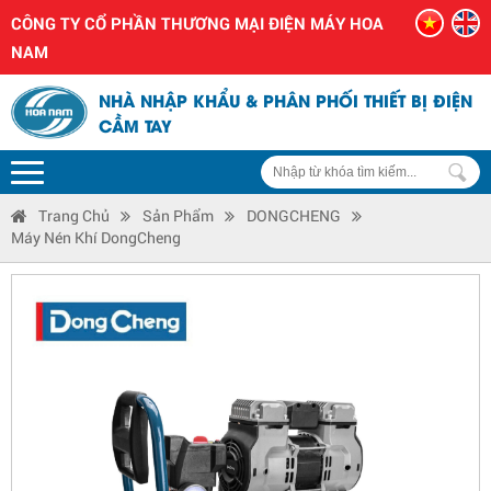
CÔNG TY CỔ PHẦN THƯƠNG MẠI ĐIỆN MÁY HOA
NAM
NHÀ NHẬP KHẨU & PHÂN PHỐI THIẾT BỊ ĐIỆN
CẦM TAY
Trang Chủ
Sản Phẩm
DONGCHENG
Máy Nén Khí DongCheng