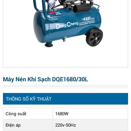
Máy Nén Khí Sạch DQE1680/30L
THÔNG SỐ KỸ THUẬT
Công suất
1680W
Điện áp
220v-50Hz