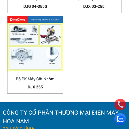
DJG 04-355S
DJX 03-255
Bộ PK Máy Cắt Nhôm
DJX 255
CÔNG TY CỔ PHẦN THƯƠNG MẠI ĐIỆN MÁY
HOA NAM
TRỤ SỞ CHÍNH: