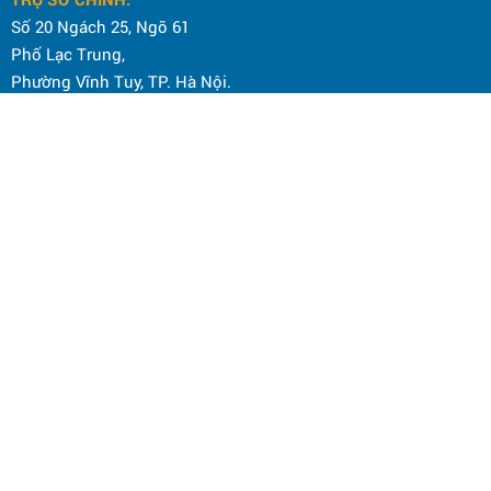
Số 20 Ngách 25, Ngõ 61
Phố Lạc Trung,
Phường Vĩnh Tuy, TP. Hà Nội.
Điện thoại: 0964 145 148
Email: hoanamtools2000@gmail.com
VP HÀ NỘI
:
Số 59 Phố Quang Trung,
Phường Hai Bà Trưng, TP. Hà Nội.
Hotline CSKH: 098 636 6675
Email: hoanamtools2000@gmail.com
ĐỊA ĐIỂM KINH DOANH:
Số 838 đường Bạch Đằng, phường Vĩnh Tuy, TP. Hà Nội
Điện thoại: 0964 145 148
Email: hoanamtools2000@gmail.com