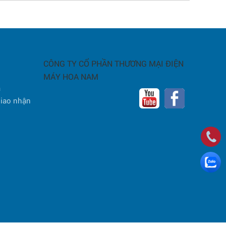
CÔNG TY CỔ PHẦN THƯƠNG MẠI ĐIỆN
MÁY HOA NAM
a
giao nhận