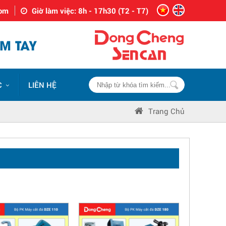
com
Giờ làm việc: 8h - 17h30 (T2 - T7)
M TAY
C
LIÊN HỆ
Trang Chủ