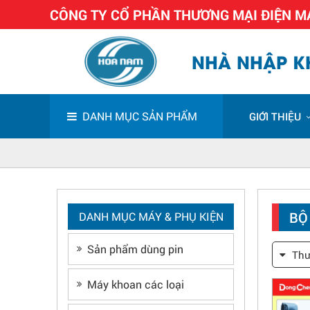
CÔNG TY CỔ PHẦN THƯƠNG MẠI ĐIỆN 
NHÀ NHẬP KH
DANH MỤC SẢN PHẨM
GIỚI THIỆU
BỘ
DANH MỤC MÁY & PHỤ KIỆN
Sản phẩm dùng pin
Thư
Máy khoan các loại