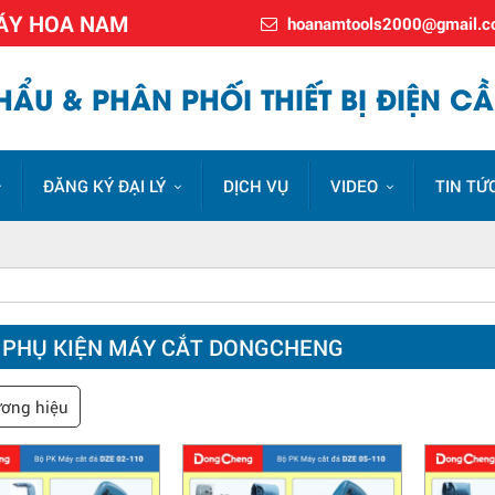
MÁY HOA NAM
hoanamtools2000@gmail.
ẨU & PHÂN PHỐI THIẾT BỊ ĐIỆN CẦ
ĐĂNG KÝ ĐẠI LÝ
DỊCH VỤ
VIDEO
TIN TỨ
 PHỤ KIỆN MÁY CẮT DONGCHENG
ơng hiệu