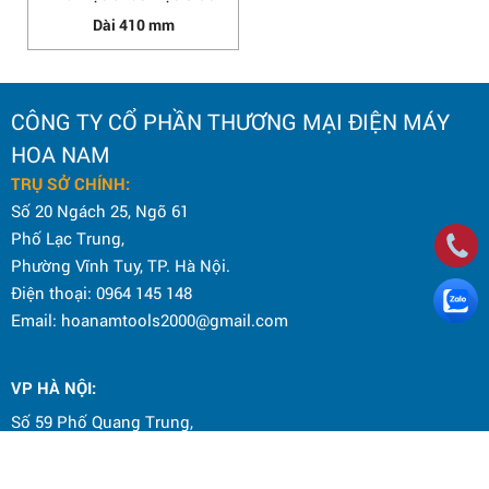
Dài 410 mm
CÔNG TY CỔ PHẦN THƯƠNG MẠI ĐIỆN MÁY
HOA NAM
TRỤ SỞ CHÍNH:
Số 20 Ngách 25, Ngõ 61
Phố Lạc Trung,
Phường Vĩnh Tuy, TP. Hà Nội.
Điện thoại: 0964 145 148
Email: hoanamtools2000@gmail.com
VP HÀ NỘI
:
Số 59 Phố Quang Trung,
Phường Hai Bà Trưng, TP. Hà Nội.
Hotline CSKH: 098 636 6675