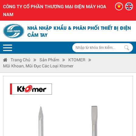
CÔNG TY CỔ PHẦN THƯƠNG MẠI ĐIỆN MÁY HOA
NAM
NHÀ NHẬP KHẨU & PHÂN PHỐI THIẾT BỊ ĐIỆN
CẦM TAY
Trang Chủ
Sản Phẩm
KTOMER
Mũi Khoan, Mũi Đục Các Loại Ktomer