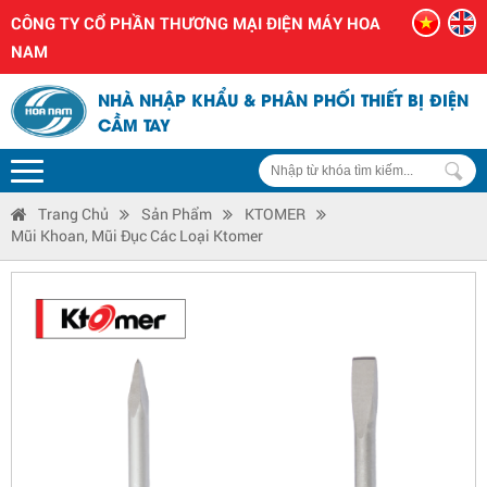
CÔNG TY CỔ PHẦN THƯƠNG MẠI ĐIỆN MÁY HOA
NAM
NHÀ NHẬP KHẨU & PHÂN PHỐI THIẾT BỊ ĐIỆN
CẦM TAY
Trang Chủ
Sản Phẩm
KTOMER
Mũi Khoan, Mũi Đục Các Loại Ktomer