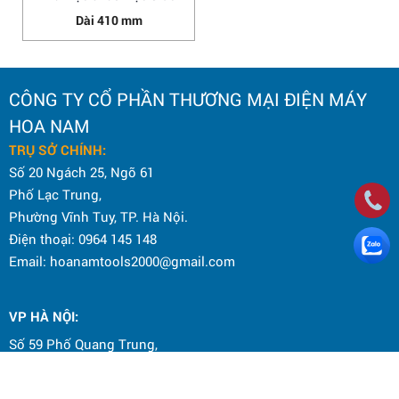
Dài 410 mm
CÔNG TY CỔ PHẦN THƯƠNG MẠI ĐIỆN MÁY
HOA NAM
TRỤ SỞ CHÍNH:
Số 20 Ngách 25, Ngõ 61
Phố Lạc Trung,
Phường Vĩnh Tuy, TP. Hà Nội.
Điện thoại: 0964 145 148
Email: hoanamtools2000@gmail.com
VP HÀ NỘI
:
Số 59 Phố Quang Trung,
Phường Hai Bà Trưng, TP. Hà Nội.
Hotline CSKH: 098 636 6675