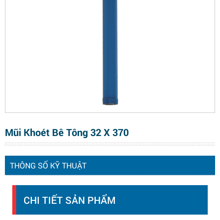
Mũi Khoét Bê Tông 32 X 370
THÔNG SỐ KỸ THUẬT
CHI TIẾT SẢN PHẨM