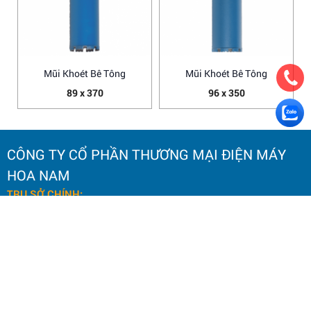
Mũi Khoét Bê Tông
Mũi Khoét Bê Tông
89 x 370
96 x 350
CÔNG TY CỔ PHẦN THƯƠNG MẠI ĐIỆN MÁY
HOA NAM
TRỤ SỞ CHÍNH:
Số 20 Ngách 25, Ngõ 61
Phố Lạc Trung,
Phường Vĩnh Tuy, TP. Hà Nội.
Điện thoại: 0964 145 148
Email: hoanamtools2000@gmail.com