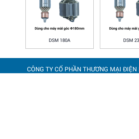
DSM 180A
DSM 2
CÔNG TY CỔ PHẦN THƯƠNG MẠI ĐIỆN
TRỤ SỞ CHÍNH:
ĐỊA ĐIỂM
Số 20 Ngách 25, Ngõ 61
Số 838 đư
Phố Lạc Trung,
Tuy, TP. H
Phường Vĩnh Tuy, TP. Hà Nội.
Điện thoại
Điện thoại: 0964 145 148
Email: h
Email: hoanamtools2000@gmail.com
VP HÀ NỘI
: