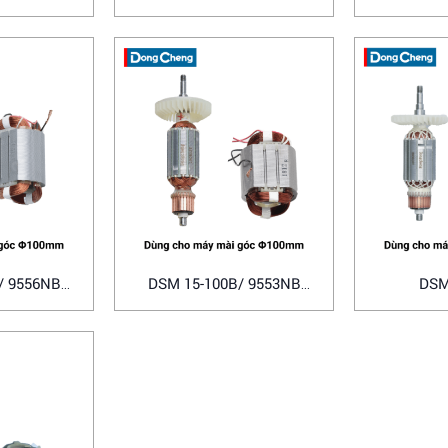
Bosch
/ 9556NB
DSM 15-100B/ 9553NB
DSM
a
Makita