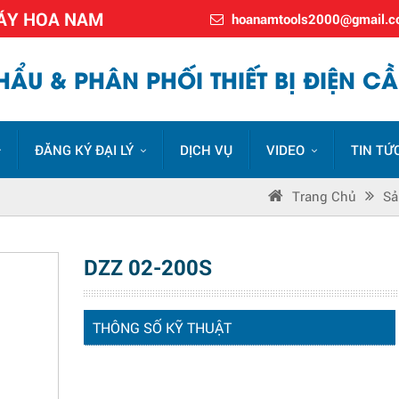
MÁY HOA NAM
hoanamtools2000@gmail.
ẨU & PHÂN PHỐI THIẾT BỊ ĐIỆN CẦ
ĐĂNG KÝ ĐẠI LÝ
DỊCH VỤ
VIDEO
TIN TỨ
Trang Chủ
Sả
DZZ 02-200S
THÔNG SỐ KỸ THUẬT