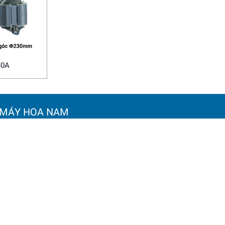
30A
 MÁY HOA NAM
Chính sách bảo mật
 KINH DOANH:
Chính sách bảo hành
ờng Bạch Đằng, phường Vĩnh
Chính sách đổi trả hàng hó
à Nội
Chính sách vận chuyển và 
: 0964 145 148
Hướng dẫn mua hàng
oanamtools2000@gmail.com
Hướng dẫn thanh toán