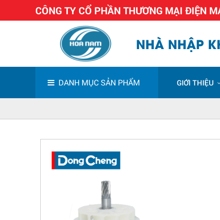
CÔNG TY CỔ PHẦN THƯƠNG MẠI ĐIỆN 
NHÀ NHẬP KH
DANH MỤC SẢN PHẨM
GIỚI THIỆU