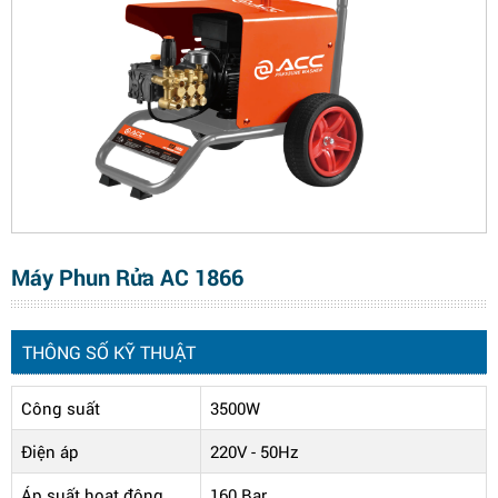
Máy Phun Rửa AC 1866
THÔNG SỐ KỸ THUẬT
Công suất
3500W
Điện áp
220V - 50Hz
Áp suất hoạt động
160 Bar