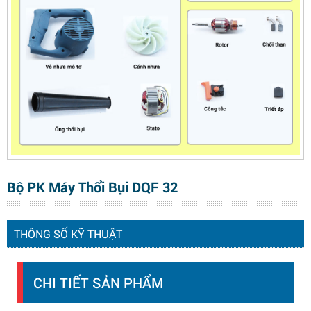
Bộ PK Máy Thổi Bụi DQF 32
THÔNG SỐ KỸ THUẬT
CHI TIẾT SẢN PHẨM