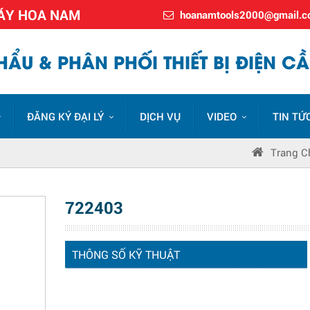
MÁY HOA NAM
hoanamtools2000@gmail.
ẨU & PHÂN PHỐI THIẾT BỊ ĐIỆN CẦ
ĐĂNG KÝ ĐẠI LÝ
DỊCH VỤ
VIDEO
TIN TỨ
Trang C
722403
THÔNG SỐ KỸ THUẬT