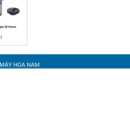
7
 MÁY HOA NAM
Chính sách bảo mật
 KINH DOANH:
Chính sách bảo hành
ờng Bạch Đằng, phường Vĩnh
Chính sách đổi trả hàng hó
à Nội
Chính sách vận chuyển và 
: 0964 145 148
Hướng dẫn mua hàng
oanamtools2000@gmail.com
Hướng dẫn thanh toán