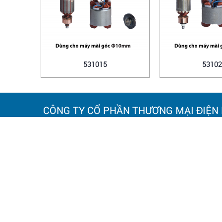
531015
53102
CÔNG TY CỔ PHẦN THƯƠNG MẠI ĐIỆN
TRỤ SỞ CHÍNH:
ĐỊA ĐIỂM
Số 20 Ngách 25, Ngõ 61
Số 838 đư
Phố Lạc Trung,
Tuy, TP. H
Phường Vĩnh Tuy, TP. Hà Nội.
Điện thoại
Điện thoại: 0964 145 148
Email: h
Email: hoanamtools2000@gmail.com
VP HÀ NỘI
: