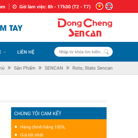
com
Giờ làm việc: 8h - 17h30 (T2 - T7)
M TAY
C
LIÊN HỆ
hủ
Sản Phẩm
SENCAN
Roto, Stato Sencan
CHÚNG TÔI CAM KẾT
Hàng chính hãng 100%,
Giá tốt nhất