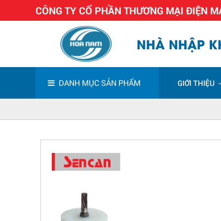
CÔNG TY CỔ PHẦN THƯƠNG MẠI ĐIỆN 
NHÀ NHẬP KH
DANH MỤC SẢN PHẨM
GIỚI THIỆU