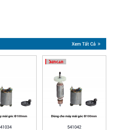
Xem Tất Cả
41034
541042