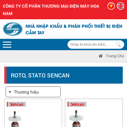
CÔNG TY CỔ PHẦN THƯƠNG MẠI ĐIỆN MÁY HOA
NAM
NHÀ NHẬP KHẨU & PHÂN PHỐI THIẾT BỊ ĐIỆN
CẦM TAY
Trang Chủ
ROTO, STATO SENCAN
Thương hiệu