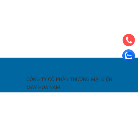
CÔNG TY CỔ PHẦN THƯƠNG MẠI ĐIỆN
MÁY HOA NAM
a
giao nhận