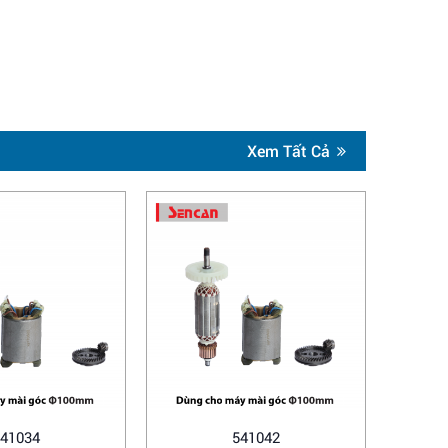
Xem Tất Cả
41034
541042