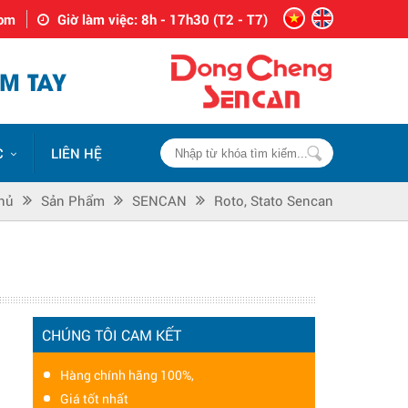
com
Giờ làm việc: 8h - 17h30 (T2 - T7)
M TAY
C
LIÊN HỆ
hủ
Sản Phẩm
SENCAN
Roto, Stato Sencan
CHÚNG TÔI CAM KẾT
Hàng chính hãng 100%,
Giá tốt nhất