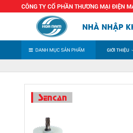
CÔNG TY CỔ PHẦN THƯƠNG MẠI ĐIỆN 
NHÀ NHẬP KH
DANH MỤC SẢN PHẨM
GIỚI THIỆU