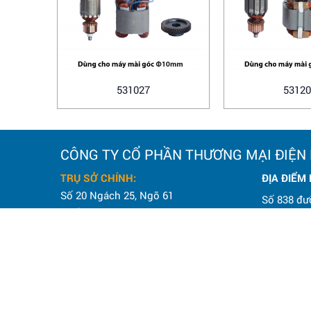
531027
53120
CÔNG TY CỔ PHẦN THƯƠNG MẠI ĐIỆN
TRỤ SỞ CHÍNH:
ĐỊA ĐIỂM
Số 20 Ngách 25, Ngõ 61
Số 838 đư
Phố Lạc Trung,
Tuy, TP. H
Phường Vĩnh Tuy, TP. Hà Nội.
Điện thoại
Điện thoại: 0964 145 148
Email: h
Email: hoanamtools2000@gmail.com
VP HÀ NỘI
: