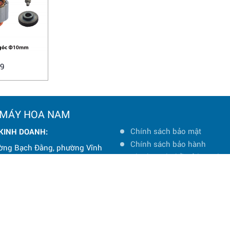
9
 MÁY HOA NAM
Chính sách bảo mật
 KINH DOANH:
Chính sách bảo hành
ờng Bạch Đằng, phường Vĩnh
Chính sách đổi trả hàng hó
à Nội
Chính sách vận chuyển và 
: 0964 145 148
Hướng dẫn mua hàng
oanamtools2000@gmail.com
Hướng dẫn thanh toán