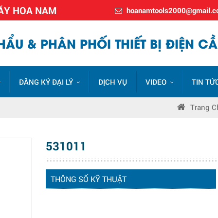
MÁY HOA NAM
hoanamtools2000@gmail.
ẨU & PHÂN PHỐI THIẾT BỊ ĐIỆN CẦ
ĐĂNG KÝ ĐẠI LÝ
DỊCH VỤ
VIDEO
TIN TỨ
Trang C
531011
THÔNG SỐ KỸ THUẬT