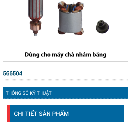
566504
THÔNG SỐ KỸ THUẬT
CHI TIẾT SẢN PHẨM