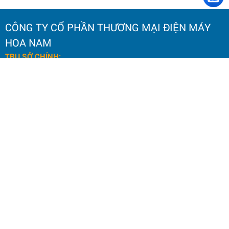
CÔNG TY CỔ PHẦN THƯƠNG MẠI ĐIỆN MÁY
HOA NAM
TRỤ SỞ CHÍNH:
Số 20 Ngách 25, Ngõ 61
Phố Lạc Trung,
Phường Vĩnh Tuy, TP. Hà Nội.
Điện thoại: 0964 145 148
Email: hoanamtools2000@gmail.com
VP HÀ NỘI
:
Số 59 Phố Quang Trung,
Phường Hai Bà Trưng, TP. Hà Nội.
Hotline CSKH: 098 636 6675
Email: hoanamtools2000@gmail.com
ĐỊA ĐIỂM KINH DOANH: