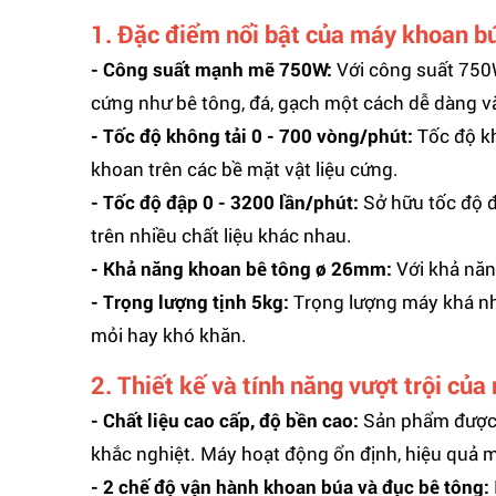
1. Đặc điểm nổi bật của máy khoan
- Công suất mạnh mẽ 750W:
Với công suất 750
cứng như bê tông, đá, gạch một cách dễ dàng 
- Tốc độ không tải 0 - 700 vòng/phút:
Tốc độ kh
khoan trên các bề mặt vật liệu cứng.
- Tốc độ đập 0 - 3200 lần/phút:
Sở hữu tốc độ đ
trên nhiều chất liệu khác nhau.
- Khả năng khoan bê tông ø 26mm:
Với khả nă
- Trọng lượng tịnh 5kg:
Trọng lượng máy khá nhẹ
mỏi hay khó khăn.
2. Thiết kế và tính năng vượt trội c
- Chất liệu cao cấp, độ bền cao:
Sản phẩm được s
khắc nghiệt. Máy hoạt động ổn định, hiệu quả m
- 2 chế độ vận hành khoan búa và đục bê tông: