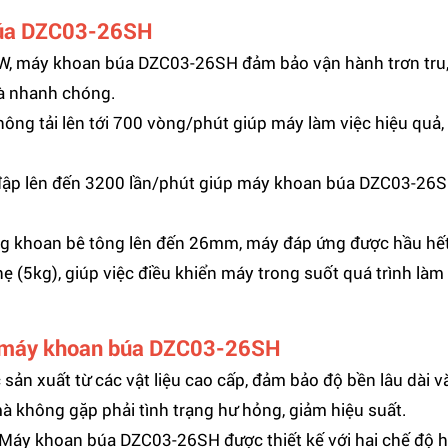
 búa DZC03-26SH
W, máy khoan búa DZC03-26SH đảm bảo vận hành trơn tru,
và nhanh chóng.
ông tải lên tới 700 vòng/phút giúp máy làm việc hiệu quả, t
ập lên đến 3200 lần/phút giúp máy khoan búa DZC03-26SH
ng khoan bê tông lên đến 26mm, máy đáp ứng được hầu hết
 (5kg), giúp việc điều khiển máy trong suốt quá trình là
ủa máy khoan búa
DZC03-26SH
ản xuất từ các vật liệu cao cấp, đảm bảo độ bền lâu dài v
à không gặp phải tình trạng hư hỏng, giảm hiệu suất.
Máy khoan búa DZC03-26SH được thiết kế với hai chế độ ho