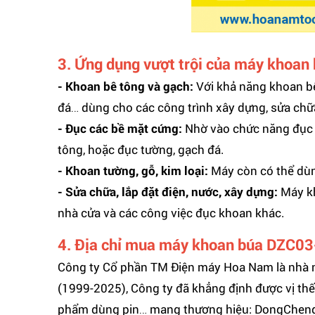
3. Ứng dụng vượt trội của máy khoan
- Khoan bê tông và gạch:
Với khả năng khoan bê
đá… dùng cho các công trình xây dựng, sửa chữ
- Đục các bề mặt cứng:
Nhờ vào chức năng đục m
tông, hoặc đục tường, gạch đá.
- Khoan tường, gỗ, kim loại:
Máy còn có thể dùn
- Sửa chữa, lắp đặt điện, nước, xây dựng:
Máy kh
nhà cửa và các công việc đục khoan khác.
4. Địa chỉ mua máy khoan búa
DZC03
Công ty Cổ phần TM Điện máy Hoa Nam là nhà n
(1999-2025), Công ty đã khẳng định được vị thế
phẩm dùng pin… mang thương hiệu: DongCheng,