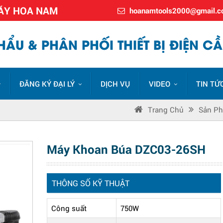
MÁY HOA NAM
hoanamtools2000@gmail.
ẨU & PHÂN PHỐI THIẾT BỊ ĐIỆN CẦ
ĐĂNG KÝ ĐẠI LÝ
DỊCH VỤ
VIDEO
TIN TỨ
Trang Chủ
Sản P
Máy Khoan Búa DZC03-26SH
THÔNG SỐ KỸ THUẬT
Công suất
750W