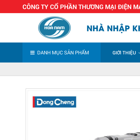
CÔNG TY CỔ PHẦN THƯƠNG MẠI ĐIỆN 
NHÀ NHẬP KH
DANH MỤC SẢN PHẨM
GIỚI THIỆU