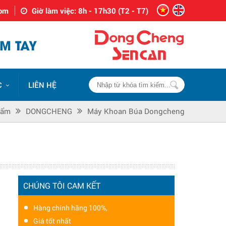
com
Giờ làm việc: 8h - 17h30 (T2 - T7)
M TAY
C
LIÊN HỆ
hẩm
DONGCHENG
Máy Khoan Búa Dongcheng
CHÚNG TÔI CAM KẾT
Hàng chính hãng 100%,
Giá tốt nhất