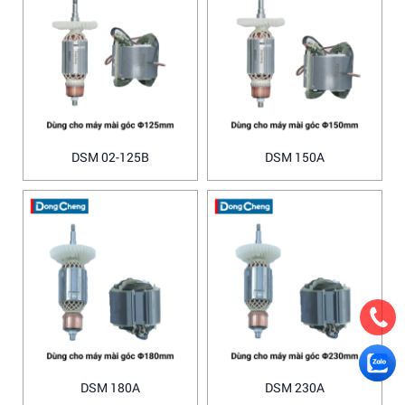
DSM 02-125B
DSM 150A
DSM 180A
DSM 230A