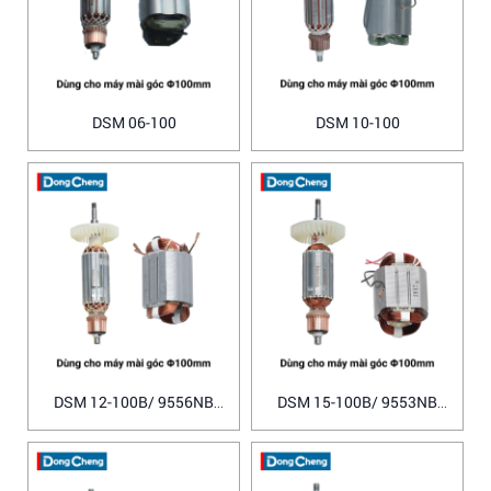
DSM 06-100
DSM 10-100
DSM 12-100B/ 9556NB
DSM 15-100B/ 9553NB
Makita
Makita