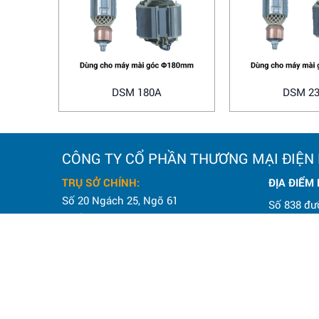
DSM 180A
DSM 2
CÔNG TY CỔ PHẦN THƯƠNG MẠI ĐIỆN
TRỤ SỞ CHÍNH:
ĐỊA ĐIỂM
Số 20 Ngách 25, Ngõ 61
Số 838 đư
Phố Lạc Trung,
Tuy, TP. H
Phường Vĩnh Tuy, TP. Hà Nội.
Điện thoại
Điện thoại: 0964 145 148
Email: h
Email: hoanamtools2000@gmail.com
VP HÀ NỘI
: