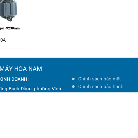
30A
 MÁY HOA NAM
Chính sách bảo mật
 KINH DOANH:
Chính sách bảo hành
ờng Bạch Đằng, phường Vĩnh
Chính sách đổi trả hàng hó
à Nội
Chính sách vận chuyển và 
: 0964 145 148
Hướng dẫn mua hàng
oanamtools2000@gmail.com
Hướng dẫn thanh toán