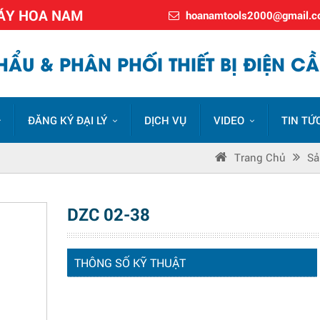
MÁY HOA NAM
hoanamtools2000@gmail.
ẨU & PHÂN PHỐI THIẾT BỊ ĐIỆN CẦ
ĐĂNG KÝ ĐẠI LÝ
DỊCH VỤ
VIDEO
TIN TỨ
Trang Chủ
Sả
DZC 02-38
THÔNG SỐ KỸ THUẬT