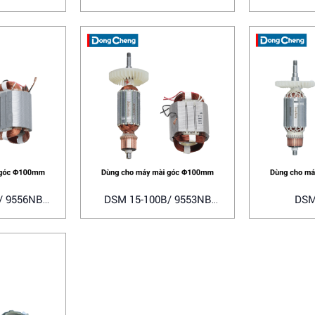
Bosch
/ 9556NB
DSM 15-100B/ 9553NB
DSM
a
Makita