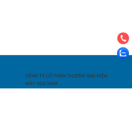
CÔNG TY CỔ PHẦN THƯƠNG MẠI ĐIỆN
MÁY HOA NAM
a
giao nhận