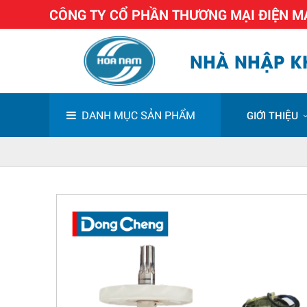
CÔNG TY CỔ PHẦN THƯƠNG MẠI ĐIỆN 
NHÀ NHẬP KH
DANH MỤC SẢN PHẨM
GIỚI THIỆU