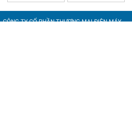
CÔNG TY CỔ PHẦN THƯƠNG MẠI ĐIỆN MÁY
HOA NAM
TRỤ SỞ CHÍNH:
Số 20 Ngách 25, Ngõ 61
Phố Lạc Trung,
Phường Vĩnh Tuy, TP. Hà Nội.
Điện thoại: 0964 145 148
Email: hoanamtools2000@gmail.com
VP HÀ NỘI
:
Số 59 Phố Quang Trung,
Phường Hai Bà Trưng, TP. Hà Nội.
Hotline CSKH: 098 636 6675
Email: hoanamtools2000@gmail.com