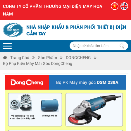
CÔNG TY CỔ PHẦN THƯƠNG MẠI ĐIỆN MÁY HOA
NAM
NHÀ NHẬP KHẨU & PHÂN PHỐI THIẾT BỊ ĐIỆN
CẦM TAY
Trang Chủ
Sản Phẩm
DONGCHENG
Bộ Phụ Kiện Máy Mài Góc DongCheng