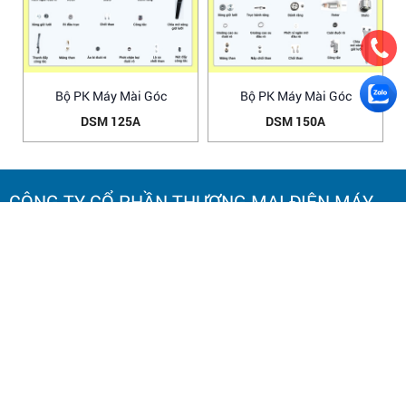
Bộ PK Máy Mài Góc
Bộ PK Máy Mài Góc
DSM 125A
DSM 150A
CÔNG TY CỔ PHẦN THƯƠNG MẠI ĐIỆN MÁY
HOA NAM
TRỤ SỞ CHÍNH:
Số 20 Ngách 25, Ngõ 61
Phố Lạc Trung,
Phường Vĩnh Tuy, TP. Hà Nội.
Điện thoại: 0964 145 148
Email: hoanamtools2000@gmail.com