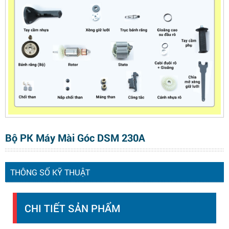
Bộ PK Máy Mài Góc DSM 230A
THÔNG SỐ KỸ THUẬT
CHI TIẾT SẢN PHẨM