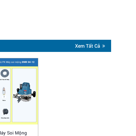
Xem Tất Cả
áy Soi Mộng