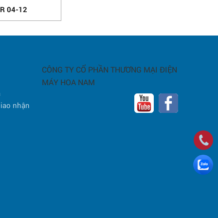
R 04-12
CÔNG TY CỔ PHẦN THƯƠNG MẠI ĐIỆN
MÁY HOA NAM
a
giao nhận