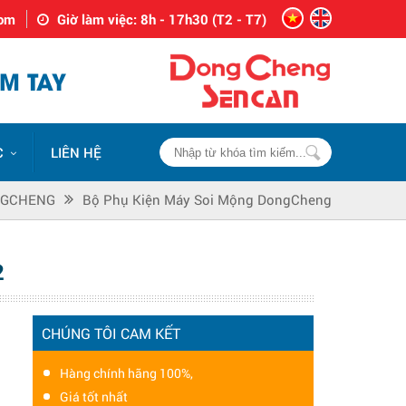
com
Giờ làm việc: 8h - 17h30 (T2 - T7)
M TAY
C
LIÊN HỆ
GCHENG
Bộ Phụ Kiện Máy Soi Mộng DongCheng
2
CHÚNG TÔI CAM KẾT
Hàng chính hãng 100%,
Giá tốt nhất