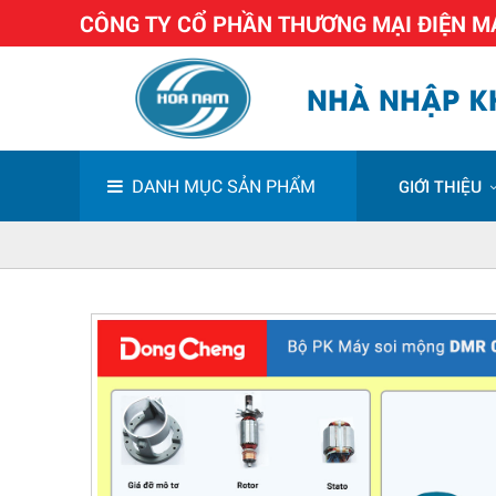
CÔNG TY CỔ PHẦN THƯƠNG MẠI ĐIỆN 
NHÀ NHẬP KH
DANH MỤC SẢN PHẨM
GIỚI THIỆU