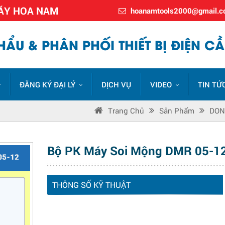
MÁY HOA NAM
hoanamtools2000@gmail.
ẨU & PHÂN PHỐI THIẾT BỊ ĐIỆN CẦ
ĐĂNG KÝ ĐẠI LÝ
DỊCH VỤ
VIDEO
TIN TỨ
Trang Chủ
Sản Phẩm
DON
Bộ PK Máy Soi Mộng DMR 05-1
THÔNG SỐ KỸ THUẬT