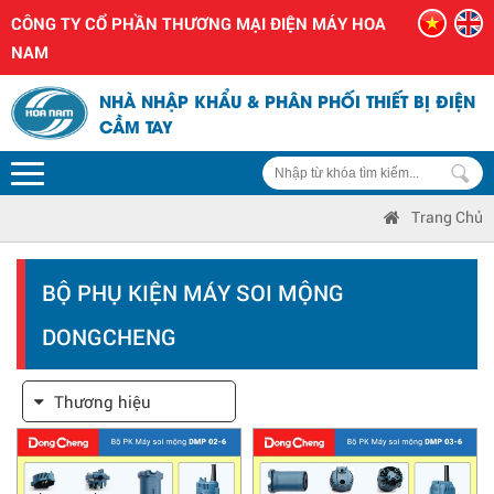
CÔNG TY CỔ PHẦN THƯƠNG MẠI ĐIỆN MÁY HOA
NAM
NHÀ NHẬP KHẨU & PHÂN PHỐI THIẾT BỊ ĐIỆN
CẦM TAY
Trang Chủ
BỘ PHỤ KIỆN MÁY SOI MỘNG
DONGCHENG
Thương hiệu