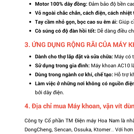
Motor 100% dây đồng:
Đảm bảo độ bền cao, 
Vỏ ngoài chắc chắn, cách điện, cách nhiệt 
Tay cầm nhỏ gọn, bọc cao su êm ái:
Giúp c
Cò súng có độ đàn hồi tốt:
Dễ dàng điều chỉ
3. ỨNG DỤNG RỘNG RÃI CỦA MÁY K
Dành cho thợ lắp đặt và sửa chữa:
Máy có th
Sử dụng trong gia đình:
Máy khoan AC10 là 
Dùng trong ngành cơ khí, chế tạo:
Hỗ trợ k
Làm việc ở những nơi không có nguồn điệ
bởi dây điện.
4. Địa chỉ mua Máy khoan, vặn vít dù
Công ty Cổ phần TM Điện máy Hoa Nam là nhà n
DongCheng, Sencan, Ossuka, Ktomer… Với hơn 2