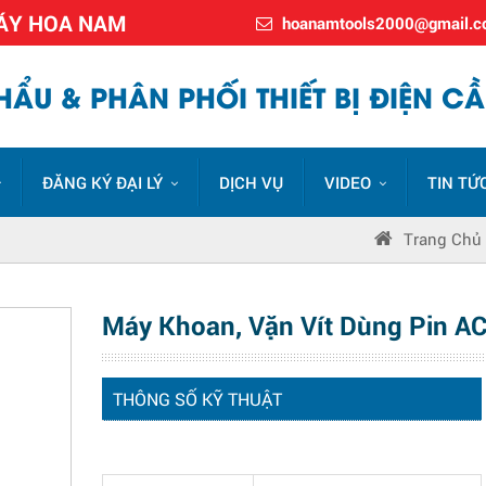
MÁY HOA NAM
hoanamtools2000@gmail.
ẨU & PHÂN PHỐI THIẾT BỊ ĐIỆN CẦ
ĐĂNG KÝ ĐẠI LÝ
DỊCH VỤ
VIDEO
TIN TỨ
Trang Chủ
Máy Khoan, Vặn Vít Dùng Pin A
THÔNG SỐ KỸ THUẬT