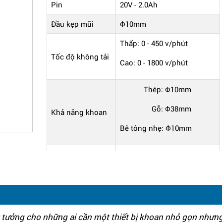
Pin
20V - 2.0Ah
Đầu kẹp mũi
Φ10mm
Thấp: 0 - 450 v/phút
Tốc độ không tải
Cao: 0 - 1800 v/phút
Thép: Φ10mm
Gỗ: Φ38mm
Khả năng khoan
Bê tông nhẹ: Φ10mm
Lực vặn tối đa
55 N.m
Trọng lượng tịnh
1.35kg
Máy gồm
02 pin và 01 sạc
lý tưởng cho những ai cần một thiết bị khoan nhỏ gọn như