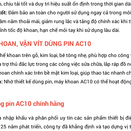
chịu tải tốt và duy trì hiệu suất ổn định trong thời gian dài
tốt:
Đảm bảo an toàn cho người sử dụng ngay cả trong môi 
ầm nắm thoải mái, giảm rung lắc và tăng độ chính xác khi t
nh tốc độ khoan, hạn chế mỏi tay khi sử dụng lâu dài.
HOAN, VẶN VÍT DÙNG PIN AC10
ể khoan trên gỗ, kim loại, bê tông nhẹ, phù hợp cho công vi
trợ thủ đắc lực trong các công việc sửa chữa, lắp ráp đồ nộ
hoan chính xác trên bề mặt kim loại, giúp thao tác nhanh c
n:
Nhờ thiết kế dùng pin, máy khoan AC10 có thể hoạt động
ng pin AC10 chính hãng
hập khẩu và phân phối uy tín các sản phẩm thiết bị đi
5 năm phát triển, công ty đã khẳng định và tạo dựng vị