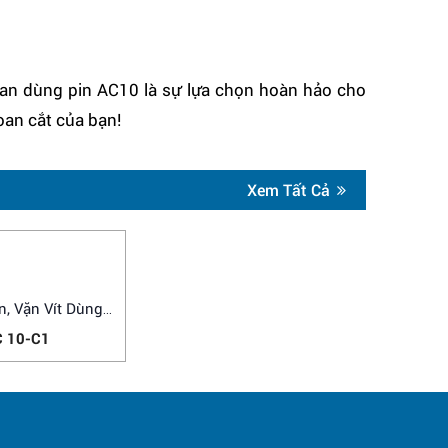
hoan dùng pin AC10 là sự lựa chọn hoàn hảo cho
oan cắt của bạn!
Xem Tất Cả
, Vặn Vít Dùng
Pin
 10-C1