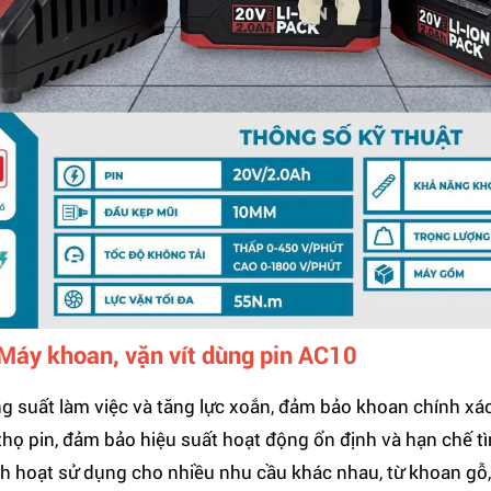
a Máy khoan, vặn vít dùng pin AC10
g suất làm việc và tăng lực xoắn, đảm bảo khoan chính xá
 thọ pin, đảm bảo hiệu suất hoạt động ổn định và hạn chế tì
h hoạt sử dụng cho nhiều nhu cầu khác nhau, từ khoan gỗ,