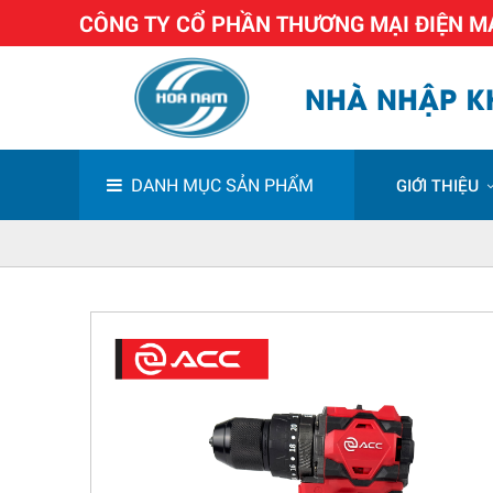
CÔNG TY CỔ PHẦN THƯƠNG MẠI ĐIỆN 
NHÀ NHẬP KH
DANH MỤC SẢN PHẨM
GIỚI THIỆU