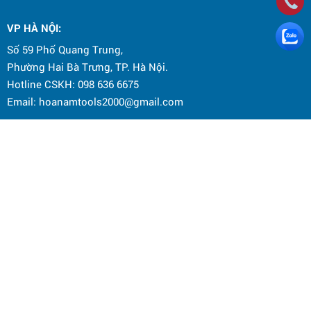
VP HÀ NỘI
:
Số 59 Phố Quang Trung,
Phường Hai Bà Trưng, TP. Hà Nội.
Hotline CSKH: 098 636 6675
Email: hoanamtools2000@gmail.com
ĐỊA ĐIỂM KINH DOANH:
Số 838 đường Bạch Đằng, phường Vĩnh Tuy, TP. Hà Nội
Điện thoại: 0964 145 148
Email: hoanamtools2000@gmail.com
Chính sách bảo mật
Chính sách bảo hành
Chính sách đổi trả hàng hóa
Chính sách vận chuyển và giao nhận